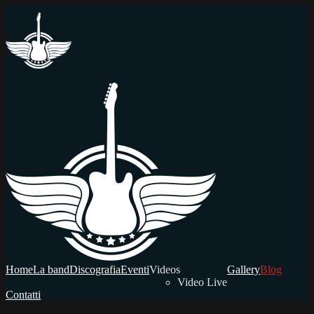
Home
La band
Discografia
Eventi
Videos
Gallery
Blog
Video Live
Contatti